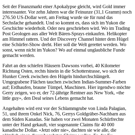
Seit der Finanzmarkt einer Apokalypse gleicht, wird Gold immer
interessanter. Vor zehn Jahren war die Feinunze (31,1 Gramm) noch
276.50 US-Dollar wert, am Freitag wurde sie für rund das
Sechsfache gehandelt. Und so kommt es, dass sich im Yukon die
Geschichte wiederholt. Oder neu geschrieben wird. Wo im Trading
Post Geologen aus aller Welt Bären-Sprays einkaufen. Helikopter
am Himmel rattern. Und der Discovery Channel hinter dem Hügel
eine Schürfer-Show dreht. Hier soll die Welt gerettet werden. Wo
sonst, wenn nicht im Yukon? Wo auf einmal unglaubliche Funde
gemacht werden.
Fahrt an den schiefen Häusern Dawsons vorbei, 40 Kilometer
Richtung Osten, rechts hinein in die Schotterstrasse, wo sich der
Hunker Creek zwischen den Hügeln hindurchschlängelt.
Umgegrabene Flächen tauchen zwischen Indian-Summer-Farben
auf; Erdhaufen, braune Tümpel, Maschinen. Hier irgendwo möchte
Gerry zeigen, wo er, der 72-jährige Rentner aus New York, «the
little guy», den Deal seines Lebens gemacht hat.
Angehalten wird erst vor der Schlammgrube von Linda Palagian,
51, und ihrem Onkel Nick, 76, Gerrys Goldgräber-Nachbarn aus
dem Süden Kanadas. Sie haben vor zwei Monaten Schürfrechte
unter der Hand gekauft, vier sogenannte Claims für 40 000
kanadische Dollar. «Jetzt oder nie», dachten sie wie alle, die