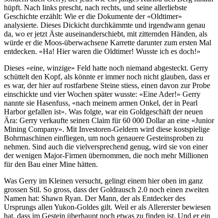
hüpft. Nach links prescht, nach rechts, und seine allerliebste
Geschichte erzählt: Wie er die Dokumente der «Oldtimer»
analysierte. Dieses Dickicht durchkämmte und irgendwann genau
da, wo er jetzt Äste auseinanderschiebt, mit zitternden Händen, als
würde er die Moos-überwachsene Karrette darunter zum ersten Mal
entdecken. «Ha! Hier waren die Oldtimer! Wusste ich es doch!»
Dieses «eine, winzige» Feld hatte noch niemand abgesteckt. Gerry
schüttelt den Kopf, als könnte er immer noch nicht glauben, dass er
es war, der hier auf rostfarbene Steine stiess, einen davon zur Probe
einschickte und vier Wochen später wusste: «Eine Ader!» Gerry
nannte sie Hasenfuss, «nach meinem armen Onkel, der in Pearl
Harbor gefallen ist». Was folgte, war ein Goldgeschäft der neuen
Ära: Gerry verkaufte seinen Claim für 60 000 Dollar an eine «Junior
Mining Company». Mit Investoren-Geldern wird diese kostspielige
Bohrmaschinen einfliegen, um noch genauere Gesteinsproben zu
nehmen. Sind auch die vielversprechend genug, wird sie von einer
der wenigen Major-Firmen übernommen, die noch mehr Millionen
für den Bau einer Mine hätten.
Was Gerry im Kleinen versucht, gelingt einem hier oben im ganz
grossen Stil. So gross, dass der Goldrausch 2.0 noch einen zweiten
Namen hat: Shawn Ryan. Der Mann, der als Entdecker des
Ursprungs allen Yukon-Goldes gilt. Weil er als Allererster bewiesen
hat, dass im Gestein überhaupt noch etwas zu finden ist. Und er ein