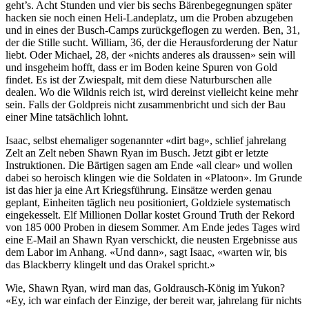
geht’s. Acht Stunden und vier bis sechs Bärenbegegnungen später
hacken sie noch einen Heli-Landeplatz, um die Proben abzugeben
und in eines der Busch-Camps zurückgeflogen zu werden. Ben, 31,
der die Stille sucht. William, 36, der die Herausforderung der Natur
liebt. Oder Michael, 28, der «nichts anderes als draussen» sein will
und insgeheim hofft, dass er im Boden keine Spuren von Gold
findet. Es ist der Zwiespalt, mit dem diese Naturburschen alle
dealen. Wo die Wildnis reich ist, wird dereinst vielleicht keine mehr
sein. Falls der Goldpreis nicht zusammenbricht und sich der Bau
einer Mine tatsächlich lohnt.
Isaac, selbst ehemaliger sogenannter «dirt bag», schlief jahrelang
Zelt an Zelt neben Shawn Ryan im Busch. Jetzt gibt er letzte
Instruktionen. Die Bärtigen sagen am Ende «all clear» und wollen
dabei so heroisch klingen wie die Soldaten in «Platoon». Im Grunde
ist das hier ja eine Art Kriegsführung. Einsätze werden genau
geplant, Einheiten täglich neu positioniert, Goldziele systematisch
eingekesselt. Elf Millionen Dollar kostet Ground Truth der Rekord
von 185 000 Proben in diesem Sommer. Am Ende jedes Tages wird
eine E-Mail an Shawn Ryan verschickt, die neusten Ergebnisse aus
dem Labor im Anhang. «Und dann», sagt Isaac, «warten wir, bis
das Blackberry klingelt und das Orakel spricht.»
Wie, Shawn Ryan, wird man das, Goldrausch-König im Yukon?
«Ey, ich war einfach der Einzige, der bereit war, jahrelang für nichts