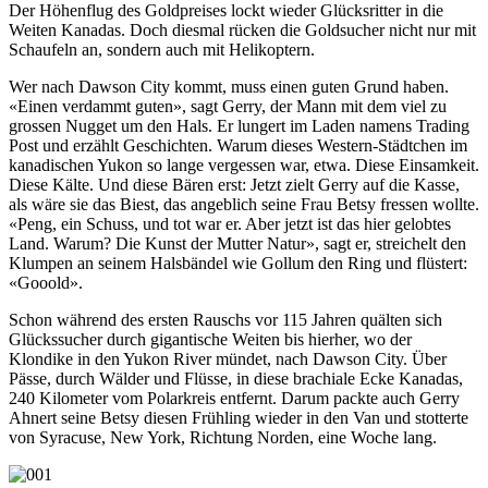
Der Höhenflug des Goldpreises lockt wieder Glücksritter in die
Weiten Kanadas. Doch diesmal rücken die Goldsucher nicht nur mit
Schaufeln an, sondern auch mit Helikoptern.
Wer nach Dawson City kommt, muss einen guten Grund haben.
«Einen verdammt guten», sagt Gerry, der Mann mit dem viel zu
grossen Nugget um den Hals. Er lungert im Laden namens Trading
Post und erzählt Geschichten. Warum dieses Western-Städtchen im
kanadischen Yukon so lange vergessen war, etwa. Diese Einsamkeit.
Diese Kälte. Und diese Bären erst: Jetzt zielt Gerry auf die Kasse,
als wäre sie das Biest, das angeblich seine Frau Betsy fressen wollte.
«Peng, ein Schuss, und tot war er. Aber jetzt ist das hier gelobtes
Land. Warum? Die Kunst der Mutter Natur», sagt er, streichelt den
Klumpen an seinem Halsbändel wie Gollum den Ring und flüstert:
«Gooold».
Schon während des ersten Rauschs vor 115 Jahren quälten sich
Glückssucher durch gigantische Weiten bis hierher, wo der
Klondike in den Yukon River mündet, nach Dawson City. Über
Pässe, durch Wälder und Flüsse, in diese brachiale Ecke Kanadas,
240 Kilometer vom Polarkreis entfernt. Darum packte auch Gerry
Ahnert seine Betsy diesen Frühling wieder in den Van und stotterte
von Syracuse, New York, Richtung Norden, eine Woche lang.