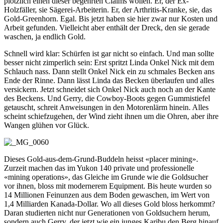
plötzlich einen dieser begehrten Claims wollen. Er, der Ex-
Holzfäller, sie Sägerei-Arbeiterin. Er, der Arthritis-Kranke, sie, das
Gold-Greenhorn. Egal. Bis jetzt haben sie hier zwar nur Kosten und
Arbeit gefunden. Vielleicht aber enthält der Dreck, den sie gerade
waschen, ja endlich Gold.
Schnell wird klar: Schürfen ist gar nicht so einfach. Und man sollte
besser nicht zimperlich sein: Erst spritzt Linda Onkel Nick mit dem
Schlauch nass. Dann stellt Onkel Nick ein zu schmales Becken ans
Ende der Rinne. Dann lässt Linda das Becken überlaufen und alles
versickern. Jetzt schneidet sich Onkel Nick auch noch an der Kante
des Beckens. Und Gerry, die Cowboy-Boots gegen Gummistiefel
getauscht, schreit Anweisungen in den Motorenlärm hinein. Alles
scheint schiefzugehen, der Wind zieht ihnen um die Ohren, aber ihre
Wangen glühen vor Glück.
Dieses Gold-aus-dem-Grund-Buddeln heisst «placer mining».
Zurzeit machen das im Yukon 140 private und professionelle
«mining operations», das Gleiche im Grunde wie die Goldsucher
vor ihnen, bloss mit modernerem Equipment. Bis heute wurden so
14 Millionen Feinunzen aus dem Boden gewaschen, im Wert von
1,4 Milliarden Kanada-Dollar. Wo all dieses Gold bloss herkommt?
Daran studierten nicht nur Generationen von Goldsuchern herum,
sondern auch Gerry, der jetzt wie ein junges Karibu den Berg hinauf