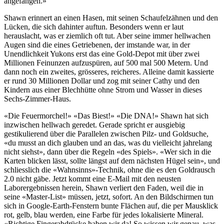
angefangen.»
Shawn erinnert an einen Hasen, mit seinen Schaufelzähnen und den
Lücken, die sich dahinter auftun. Besonders wenn er laut
herauslacht, was er ziemlich oft tut. Aber seine immer hellwachen
Augen sind die eines Getriebenen, der imstande war, in der
Unendlichkeit Yukons erst das eine Gold-Depot mit über zwei
Millionen Feinunzen aufzuspüren, auf 500 mal 500 Metern. Und
dann noch ein zweites, grösseres, reicheres. Alleine damit kassierte
er rund 30 Millionen Dollar und zog mit seiner Cathy und den
Kindern aus einer Blechhütte ohne Strom und Wasser in dieses
Sechs-Zimmer-Haus.
«Die Feuermorchel!» «Das Biest!» «Die DNA!» Shawn hat sich
inzwischen hellwach geredet. Gerade spricht er ausgiebig
gestikulierend über die Parallelen zwischen Pilz- und Goldsuche,
«du musst an dich glauben und an das, was du vielleicht jahrelang
nicht siehst», dann über die Regeln «des Spiels». «Wer sich in die
Karten blicken lässt, sollte längst auf dem nächsten Hügel sein», und
schliesslich die «Wahnsinns»-Technik, ohne die es den Goldrausch
2.0 nicht gäbe. Jetzt kommt eine E-Mail mit den neusten
Laborergebnissen herein, Shawn verliert den Faden, weil die in
seine «Master-List» müssen, jetzt, sofort. An den Bildschirmen tun
sich in Google-Earth-Fenstern bunte Flächen auf, die per Mausklick
rot, gelb, blau werden, eine Farbe für jedes lokalisierte Mineral.
«Richtige Fingerabdrücke haben wir da! So wissen wir genau, was