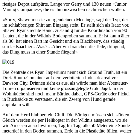
riesiges Depot aufspürte. Lange vor Gerry und 130 neuen «Junior
Mining Companies», die es ihm inzwischen nachmachen wollen.
«Sorry, Shawn musste zu irgendeinem Meeting», sagt der Typ, der
im schlabberigen Shirt am Eingang steht: Er stellt sich als Isaac vor,
Shawn Ryans rechte Hand, zuständig für die Koordination von 90
Leuten, die in der Wildnis Bodenproben sammeln. Er ist kaum älter
als 30, hat einen Bart im Gesicht und ein Blackberry, das ständig
surrt. «Isaachier…Was?…Aber wir brauchen die Teile, dringend,
das Ding muss in einer Stunde fliegen!»
Die Zentrale des Ryan-Imperiums nennt sich Ground Truth, ist ein
Drei- Raum-Container auf dem verlotterten Industrieareal vor
Dawson City. Drinnen sieht es aus, als würde man hier Abenteuer-
Touren organisieren und keine grossangelegte Gold-Jagd. In der
Wohnküche sind noch mehr Bärtige dabei, GPS-Geräte oder Pickel
in Rucksäcke zu verstauen, die ein Zwerg von Hund gerade
anpinkeln will.
Auf dem Herd blubbert ein Chili. Die Bärtigen müssen sich stärken.
Gleich werden sie per Helikopter in der Wildnis ausgesetzt, wo sie
wie Ameisen ausschwärmen, Tag für Tag, alle 50 Meter eine Sonde
metertief in den Boden rammen, Erde in die Plastictüte füllen, weiter