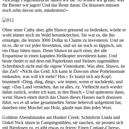
für Biester wir jagen! Und das Beste daran: Da draussen müssen
noch zehn davon sein, mindestens!»
Ohne seine Cathy aber, gibt Shawn grinsend zu bedenken, würde er
wohl immer noch im Wald herumkriechen. Sie war es, die ihn
ermutigte, die letzten 3000 Dollar in Claims zu investieren. Und sie
ist es, die er vor jeder Investition, und sei sie noch so läppisch, um
ein Okay bitten muss. Denn Shawn ist auch einer, der alle
Ersparnisse in einen kaputten Helikopter investieren kann. Und
heute findet er auf dem mit Papierkram und Steinen zugemüllten
Schreibtisch nicht mal die eigene Visitenkarte. Was aber, Shawn, ist
das Ziel? «Nicht das Geld. Ich kann in Dawson ohne Portemonnaie
einkaufen, was will ich mehr? Hm.» Er kratzt sich am Kopf,
brummelt «Ding, ding, ding», wie immer, wenn er nachdenkt, und
sagt: «Das Land verstehen, das ist alles, ey. Vielleicht auch wieder
dahin zurück, woher ich kam, in den Busch.» Und spätestens dann,
wenn Shawn einen durch das Chaos dieses Hauses nach draussen
führt, wo er all seine gesammelten Steine liebevoll aufgetürmt hat,
daneben eine Morchel aus Holz, glaubt man ihm jedes Wort.
Goldene Abendstunden am Hunker Creek: Schürferin Linda und
Onkel Nick sitzen in Campingstühlen, sie rauchen, sie prosten sich
mit Bierdosen zu, es gibt etwas zu feiern: Einen Cottage-Cheese-