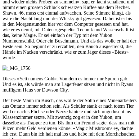
und wieder nichts Proben zu sammeln», sagt er, lacht schallend und
nimmt einen grossen Schluck schwarzen Kaffee aus dem Becher.
Shawn, 46, muss erst einmal aufwachen. Seine Stimme klingt, als
wäre die Nacht lang und der Whisky gut gewesen. Dabei ist er bis
in den Morgenstunden hier vor dem Computer gesessen und hat,
wie er es nennt, mit Daten «gespielt». Technik und Wissenschaft ist
das, keine Magie. Er sei einfach der Typ mit dem Yukon-
Nummernschild. Oder ein Buschmann. Und als das wolle er halt der
Beste sein. So beginnt er zu erzählen, den Bauch ausgestreckt, die
Hände im Nacken verschränkt, wie er zum Jäger dieses «Biests»
wurde.
Dieses «Yeti namens Gold». Von dem es immer nur Spuren gab.
Und es ist, als würde man am Lagerfeuer sitzen und nicht in Ryans
muffigem Haus vor Dawson City.
Der beste Mann im Busch, das wollte der Sohn eines Minenarbeiters
aus Ontario immer schon sein. Als Schüler stank er nach totem Tier,
weil er nachts Füchse oder Nerze häutete und sich ungeduscht ins
Klassenzimmer setzte. Mit zwanzig zog er in den Yukon, um
dasselbe als Trapper zu tun. Bis ihm ein Freund sagte, dass man mit
Pilzen mehr Geld verdienen könne. «Magic Mushrooms ey, dachte
ich erst. Dann bin ich halt mal los und habe mit dem Morchelsuchen